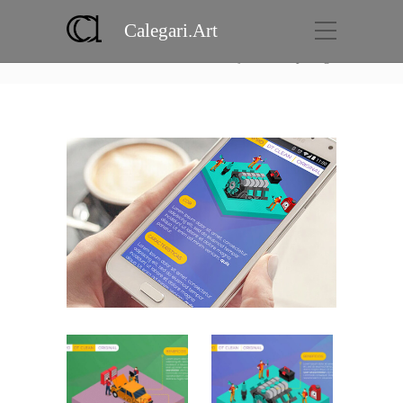
Calegari.Art
Portfolio
Home
Projects
Ipiranga