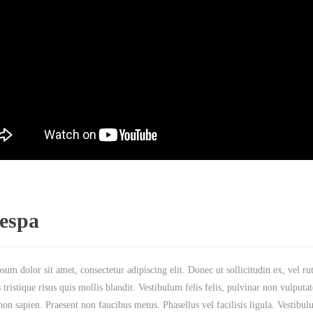
espa
um dolor sit amet, consectetur adipiscing elit. Donec ut sollicitudin ex, vel r
 tristique risus quis mollis blandit. Vestibulum felis felis, pulvinar non vulputat
on sapien. Praesent non faucibus metus. Phasellus vel facilisis ligula. Vestibul