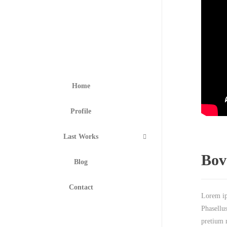
Home
Profile
Last Works
Bov
Blog
Contact
Lorem ips
Phasellus
pretium n