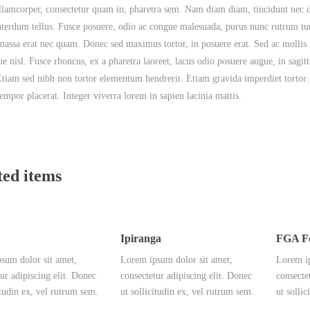
llamcorper, consectetur quam in, pharetra sem. Nam diam diam, tincidunt nec d
interdum tellus. Fusce posuere, odio ac congue malesuada, purus nunc rutrum tur
massa erat nec quam. Donec sed maximus tortor, in posuere erat. Sed ac mollis l
ue nisl. Fusce rhoncus, ex a pharetra laoreet, lacus odio posuere augue, in sagitt
 Etiam sed nibh non tortor elementum hendrerit. Etiam gravida imperdiet tortor.
empor placerat. Integer viverra lorem in sapien lacinia mattis.
ted items
Ipiranga
FGA F
sum dolor sit amet,
Lorem ipsum dolor sit amet,
Lorem ip
ur adipiscing elit. Donec
consectetur adipiscing elit. Donec
consecte
itudin ex, vel rutrum sem.
ut sollicitudin ex, vel rutrum sem.
ut solli
…
…