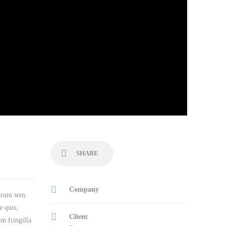
SHARE
Company
utrum sem.
e quis,
Client
um fringilla