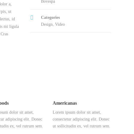
Bovespa
olor a,
pis, ut
Categories
ectus, id
Design
,
Video
is mi ligula
 Cras
oods
Americanas
sum dolor sit amet,
Lorem ipsum dolor sit amet,
tur adipiscing elit. Donec
consectetur adipiscing elit. Donec
citudin ex, vel rutrum sem.
ut sollicitudin ex, vel rutrum sem.
…