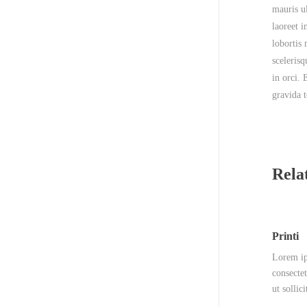
mauris u
laoreet 
lobortis 
scelerisq
in orci.
gravida t
Rela
Printi
Lorem ip
consectet
ut sollic
…